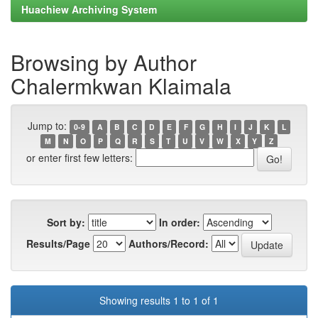
Huachiew Archiving System
Browsing by Author
Chalermkwan Klaimala
Jump to:
0-9
A
B
C
D
E
F
G
H
I
J
K
L
M
N
O
P
Q
R
S
T
U
V
W
X
Y
Z
or enter first few letters:
Sort by:
In order:
Results/Page
Authors/Record:
Showing results 1 to 1 of 1