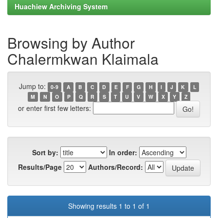
Huachiew Archiving System
Browsing by Author
Chalermkwan Klaimala
Jump to:
0-9
A
B
C
D
E
F
G
H
I
J
K
L
M
N
O
P
Q
R
S
T
U
V
W
X
Y
Z
or enter first few letters:
Sort by:
In order:
Results/Page
Authors/Record:
Showing results 1 to 1 of 1