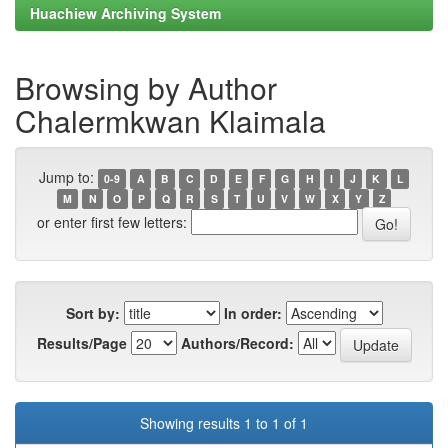
Huachiew Archiving System
Browsing by Author
Chalermkwan Klaimala
Jump to:
0-9
A
B
C
D
E
F
G
H
I
J
K
L
M
N
O
P
Q
R
S
T
U
V
W
X
Y
Z
or enter first few letters:
Sort by:
In order:
Results/Page
Authors/Record:
Showing results 1 to 1 of 1