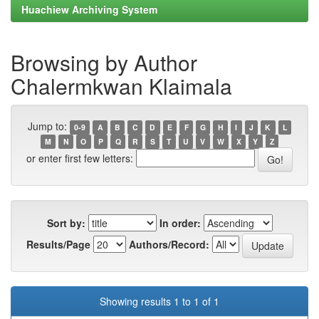
Huachiew Archiving System
Browsing by Author
Chalermkwan Klaimala
Jump to:
0-9
A
B
C
D
E
F
G
H
I
J
K
L
M
N
O
P
Q
R
S
T
U
V
W
X
Y
Z
or enter first few letters:
Sort by:
In order:
Results/Page
Authors/Record:
Showing results 1 to 1 of 1