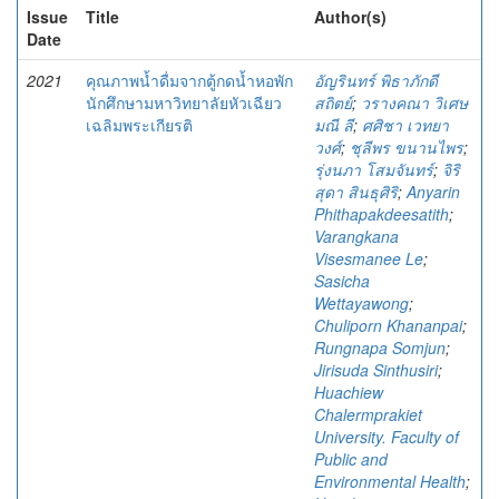
Issue
Title
Author(s)
Date
2021
คุณภาพน้ำดื่มจากตู้กดน้ำหอพัก
อัญรินทร์ พิธาภักดี
นักศึกษามหาวิทยาลัยหัวเฉียว
สถิตย์
;
วรางคณา วิเศษ
เฉลิมพระเกียรติ
มณี ลี
;
ศศิชา เวทยา
วงศ์
;
ชุลีพร ขนานไพร
;
รุ่งนภา โสมจันทร์
;
จิริ
สุดา สินธุศิริ
;
Anyarin
Phithapakdeesatith
;
Varangkana
Visesmanee Le
;
Sasicha
Wettayawong
;
Chuliporn Khananpai
;
Rungnapa Somjun
;
Jirisuda Sinthusiri
;
Huachiew
Chalermprakiet
University. Faculty of
Public and
Environmental Health
;