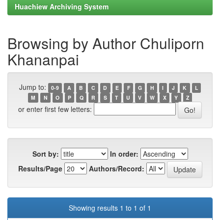
Huachiew Archiving System
Browsing by Author Chuliporn
Khananpai
Jump to:
0-9
A
B
C
D
E
F
G
H
I
J
K
L
M
N
O
P
Q
R
S
T
U
V
W
X
Y
Z
or enter first few letters:
Sort by:
In order:
Results/Page
Authors/Record:
Showing results 1 to 1 of 1