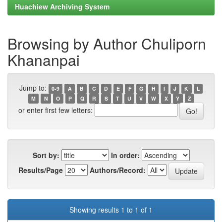
Huachiew Archiving System
Browsing by Author Chuliporn
Khananpai
Jump to:
0-9
A
B
C
D
E
F
G
H
I
J
K
L
M
N
O
P
Q
R
S
T
U
V
W
X
Y
Z
or enter first few letters:
Sort by:
In order:
Results/Page
Authors/Record:
Showing results 1 to 1 of 1