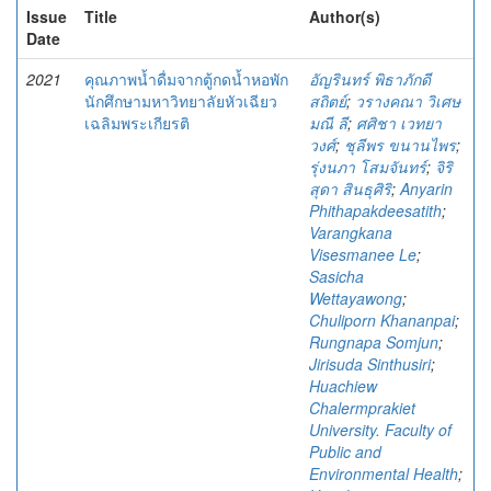
Issue
Title
Author(s)
Date
2021
คุณภาพน้ำดื่มจากตู้กดน้ำหอพัก
อัญรินทร์ พิธาภักดี
นักศึกษามหาวิทยาลัยหัวเฉียว
สถิตย์
;
วรางคณา วิเศษ
เฉลิมพระเกียรติ
มณี ลี
;
ศศิชา เวทยา
วงศ์
;
ชุลีพร ขนานไพร
;
รุ่งนภา โสมจันทร์
;
จิริ
สุดา สินธุศิริ
;
Anyarin
Phithapakdeesatith
;
Varangkana
Visesmanee Le
;
Sasicha
Wettayawong
;
Chuliporn Khananpai
;
Rungnapa Somjun
;
Jirisuda Sinthusiri
;
Huachiew
Chalermprakiet
University. Faculty of
Public and
Environmental Health
;