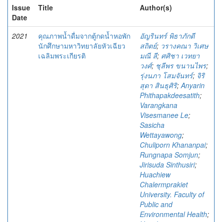
Issue
Title
Author(s)
Date
2021
คุณภาพน้ำดื่มจากตู้กดน้ำหอพัก
อัญรินทร์ พิธาภักดี
นักศึกษามหาวิทยาลัยหัวเฉียว
สถิตย์
;
วรางคณา วิเศษ
เฉลิมพระเกียรติ
มณี ลี
;
ศศิชา เวทยา
วงศ์
;
ชุลีพร ขนานไพร
;
รุ่งนภา โสมจันทร์
;
จิริ
สุดา สินธุศิริ
;
Anyarin
Phithapakdeesatith
;
Varangkana
Visesmanee Le
;
Sasicha
Wettayawong
;
Chuliporn Khananpai
;
Rungnapa Somjun
;
Jirisuda Sinthusiri
;
Huachiew
Chalermprakiet
University. Faculty of
Public and
Environmental Health
;