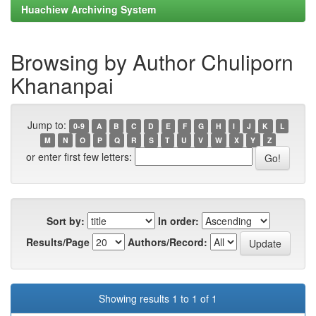
Huachiew Archiving System
Browsing by Author Chuliporn
Khananpai
Jump to:
0-9
A
B
C
D
E
F
G
H
I
J
K
L
M
N
O
P
Q
R
S
T
U
V
W
X
Y
Z
or enter first few letters:
Sort by:
In order:
Results/Page
Authors/Record:
Showing results 1 to 1 of 1