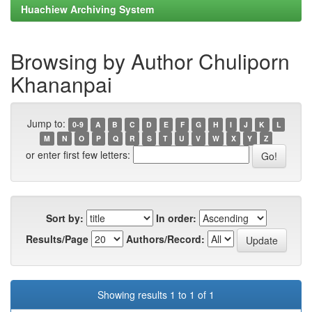
Huachiew Archiving System
Browsing by Author Chuliporn
Khananpai
Jump to:
0-9
A
B
C
D
E
F
G
H
I
J
K
L
M
N
O
P
Q
R
S
T
U
V
W
X
Y
Z
or enter first few letters:
Sort by:
In order:
Results/Page
Authors/Record:
Showing results 1 to 1 of 1