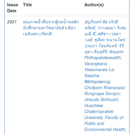
Issue
Title
Author(s)
Date
2021
คุณภาพน้ำดื่มจากตู้กดน้ำหอพัก
อัญรินทร์ พิธาภักดี
นักศึกษามหาวิทยาลัยหัวเฉียว
สถิตย์
;
วรางคณา วิเศษ
เฉลิมพระเกียรติ
มณี ลี
;
ศศิชา เวทยา
วงศ์
;
ชุลีพร ขนานไพร
;
รุ่งนภา โสมจันทร์
;
จิริ
สุดา สินธุศิริ
;
Anyarin
Phithapakdeesatith
;
Varangkana
Visesmanee Le
;
Sasicha
Wettayawong
;
Chuliporn Khananpai
;
Rungnapa Somjun
;
Jirisuda Sinthusiri
;
Huachiew
Chalermprakiet
University. Faculty of
Public and
Environmental Health
;