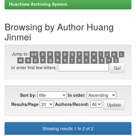
Huachiew Archiving System
Browsing by Author Huang
Jinmei
Jump to:
0-9
A
B
C
D
E
F
G
H
I
J
K
L
M
N
O
P
Q
R
S
T
U
V
W
X
Y
Z
or enter first few letters:
Sort by:
In order:
Results/Page
Authors/Record:
Showing results 1 to 2 of 2