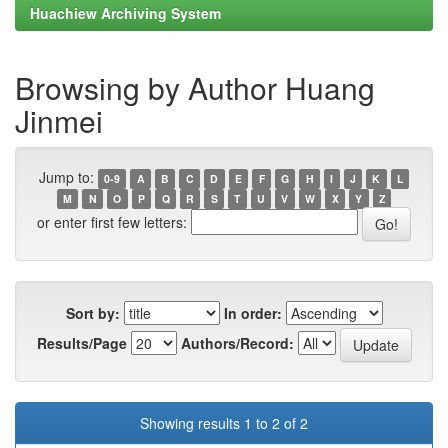
Huachiew Archiving System
Browsing by Author Huang
Jinmei
Jump to:
0-9
A
B
C
D
E
F
G
H
I
J
K
L
M
N
O
P
Q
R
S
T
U
V
W
X
Y
Z
or enter first few letters:
Sort by:
In order:
Results/Page
Authors/Record:
Showing results 1 to 2 of 2