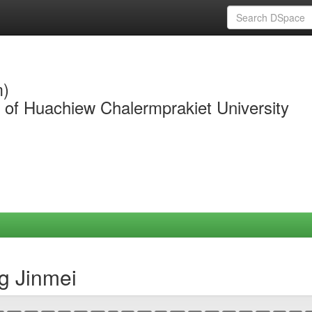
m)
y of Huachiew Chalermprakiet University
g Jinmei