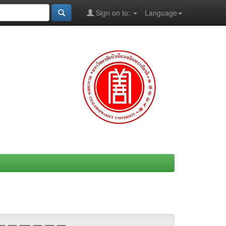
Sign on to:
Language