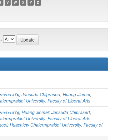
U
V
W
X
Y
Z
:
ชยประเสริฐ
;
Jansuda Chiprasert
;
Huang Jinmei
;
ermprakiet University. Faculty of Liberal Arts
ชยประเสริฐ
;
Huang Jinmei
;
Jansuda Chiprasert
;
ermprakiet University. Faculty of Liberal Arts.
hool
;
Huachiew Chalermprakiet University. Faculty of