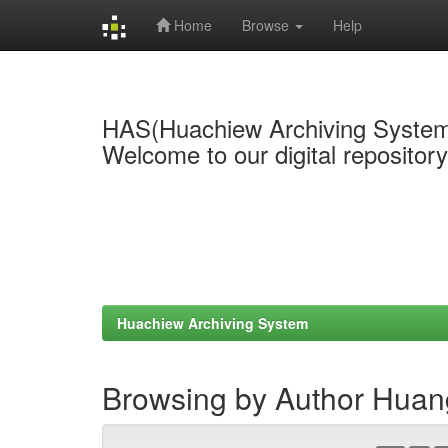
Home
Browse
Help
Skip
navigation
HAS(Huachiew Archiving Syste
Welcome to our digital repositor
Huachiew Archiving System
Browsing by Author Huan