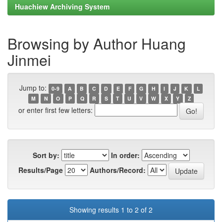
Huachiew Archiving System
Browsing by Author Huang
Jinmei
Jump to:
0-9
A
B
C
D
E
F
G
H
I
J
K
L
M
N
O
P
Q
R
S
T
U
V
W
X
Y
Z
or enter first few letters:
Sort by:
In order:
Results/Page
Authors/Record:
Showing results 1 to 2 of 2