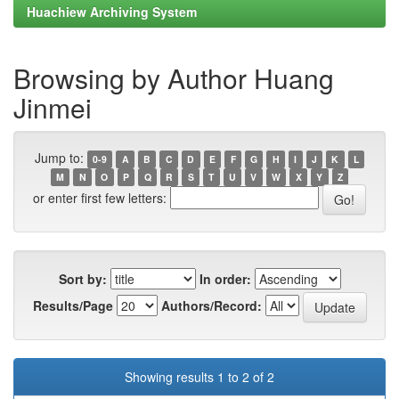
Huachiew Archiving System
Browsing by Author Huang
Jinmei
Jump to:
0-9
A
B
C
D
E
F
G
H
I
J
K
L
M
N
O
P
Q
R
S
T
U
V
W
X
Y
Z
or enter first few letters:
Sort by:
In order:
Results/Page
Authors/Record:
Showing results 1 to 2 of 2