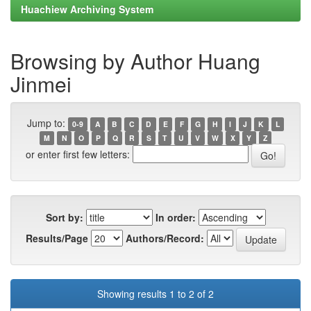
Huachiew Archiving System
Browsing by Author Huang
Jinmei
Jump to:
0-9
A
B
C
D
E
F
G
H
I
J
K
L
M
N
O
P
Q
R
S
T
U
V
W
X
Y
Z
or enter first few letters:
Sort by:
In order:
Results/Page
Authors/Record:
Showing results 1 to 2 of 2