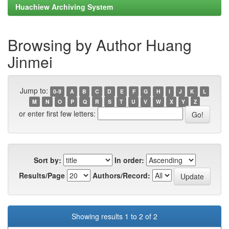
Huachiew Archiving System
Browsing by Author Huang
Jinmei
Jump to:
0-9
A
B
C
D
E
F
G
H
I
J
K
L
M
N
O
P
Q
R
S
T
U
V
W
X
Y
Z
or enter first few letters:
Sort by:
In order:
Results/Page
Authors/Record:
Showing results 1 to 2 of 2