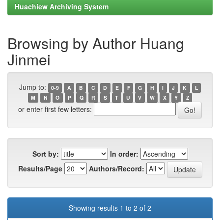
Huachiew Archiving System
Browsing by Author Huang
Jinmei
Jump to:
0-9
A
B
C
D
E
F
G
H
I
J
K
L
M
N
O
P
Q
R
S
T
U
V
W
X
Y
Z
or enter first few letters:
Sort by:
In order:
Results/Page
Authors/Record:
Showing results 1 to 2 of 2