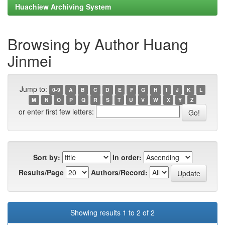
Huachiew Archiving System
Browsing by Author Huang
Jinmei
Jump to:
0-9
A
B
C
D
E
F
G
H
I
J
K
L
M
N
O
P
Q
R
S
T
U
V
W
X
Y
Z
or enter first few letters:
Sort by:
In order:
Results/Page
Authors/Record:
Showing results 1 to 2 of 2