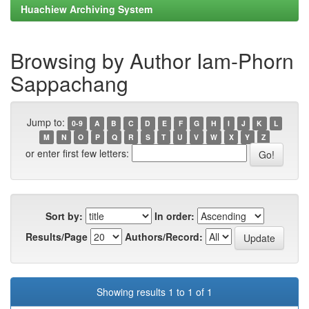
Huachiew Archiving System
Browsing by Author Iam-Phorn
Sappachang
Jump to:
0-9
A
B
C
D
E
F
G
H
I
J
K
L
M
N
O
P
Q
R
S
T
U
V
W
X
Y
Z
or enter first few letters:
Sort by:
In order:
Results/Page
Authors/Record:
Showing results 1 to 1 of 1