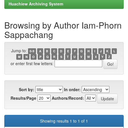
Huachiew Archiving System
Browsing by Author Iam-Phorn
Sappachang
Jump to:
0-9
A
B
C
D
E
F
G
H
I
J
K
L
M
N
O
P
Q
R
S
T
U
V
W
X
Y
Z
or enter first few letters:
Sort by:
In order:
Results/Page
Authors/Record:
Showing results 1 to 1 of 1