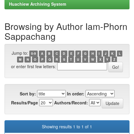
Huachiew Archiving System
Browsing by Author Iam-Phorn
Sappachang
Jump to:
0-9
A
B
C
D
E
F
G
H
I
J
K
L
M
N
O
P
Q
R
S
T
U
V
W
X
Y
Z
or enter first few letters:
Sort by:
In order:
Results/Page
Authors/Record:
Showing results 1 to 1 of 1