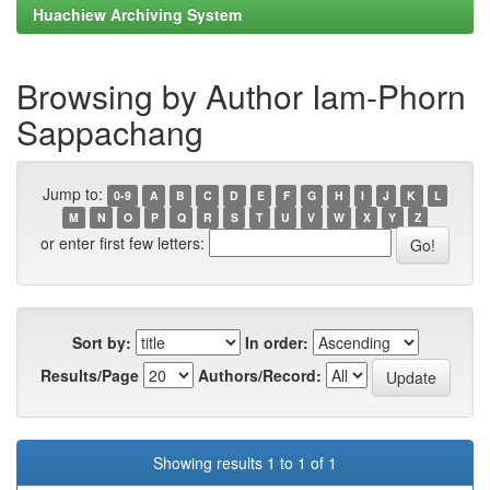
Huachiew Archiving System
Browsing by Author Iam-Phorn
Sappachang
Jump to:
0-9
A
B
C
D
E
F
G
H
I
J
K
L
M
N
O
P
Q
R
S
T
U
V
W
X
Y
Z
or enter first few letters:
Sort by:
In order:
Results/Page
Authors/Record:
Showing results 1 to 1 of 1