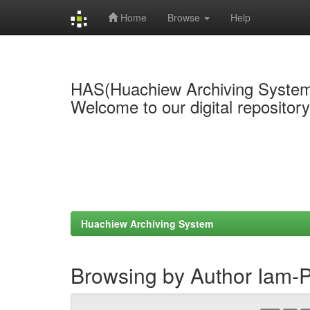
Home
Browse
Help
Skip
navigation
HAS(Huachiew Archiving Syste
Welcome to our digital repositor
Huachiew Archiving System
Browsing by Author Iam