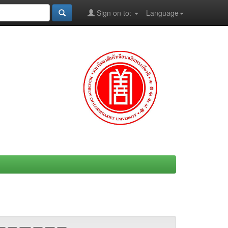
Sign on to:
Language