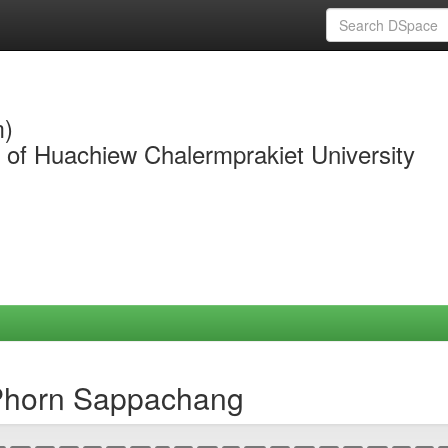
m)
y of Huachiew Chalermprakiet University
-Phorn Sappachang