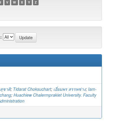
U
V
W
X
Y
Z
:
สุชาติ
;
Tidarat Choksuchart
;
เอี่ยมพร สรรพช่าง
;
Iam-
chang
;
Huachiew Chalermprakiet University. Faculty
dministration