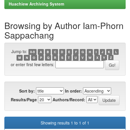
Huachiew Archiving System
Browsing by Author Iam-Phorn
Sappachang
Jump to:
0-9
A
B
C
D
E
F
G
H
I
J
K
L
M
N
O
P
Q
R
S
T
U
V
W
X
Y
Z
or enter first few letters:
Sort by:
In order:
Results/Page
Authors/Record:
Showing results 1 to 1 of 1