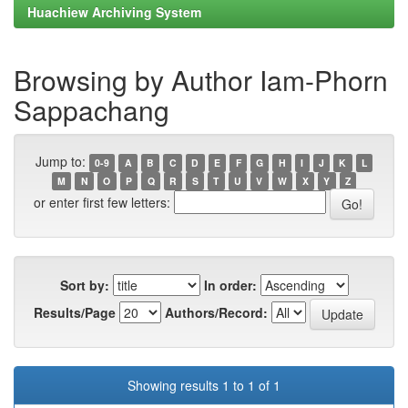
Huachiew Archiving System
Browsing by Author Iam-Phorn
Sappachang
Jump to:
0-9
A
B
C
D
E
F
G
H
I
J
K
L
M
N
O
P
Q
R
S
T
U
V
W
X
Y
Z
or enter first few letters:
Sort by:
In order:
Results/Page
Authors/Record:
Showing results 1 to 1 of 1