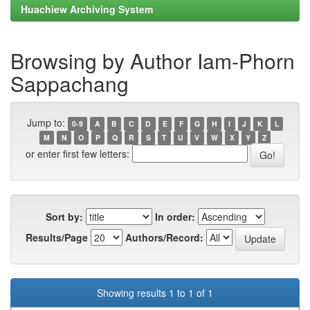
Huachiew Archiving System
Browsing by Author Iam-Phorn
Sappachang
Jump to:
0-9
A
B
C
D
E
F
G
H
I
J
K
L
M
N
O
P
Q
R
S
T
U
V
W
X
Y
Z
or enter first few letters:
Sort by:
In order:
Results/Page
Authors/Record:
Showing results 1 to 1 of 1