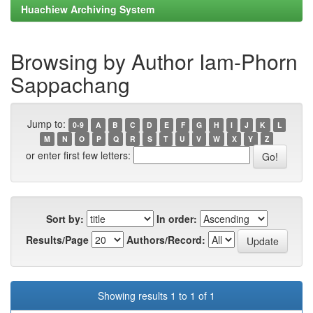
Huachiew Archiving System
Browsing by Author Iam-Phorn
Sappachang
Jump to:
0-9
A
B
C
D
E
F
G
H
I
J
K
L
M
N
O
P
Q
R
S
T
U
V
W
X
Y
Z
or enter first few letters:
Sort by:
In order:
Results/Page
Authors/Record:
Showing results 1 to 1 of 1