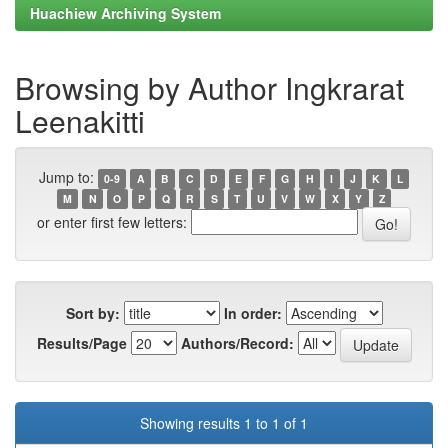
Huachiew Archiving System
Browsing by Author Ingkrarat
Leenakitti
Jump to:
0-9
A
B
C
D
E
F
G
H
I
J
K
L
M
N
O
P
Q
R
S
T
U
V
W
X
Y
Z
or enter first few letters:
Sort by:
In order:
Results/Page
Authors/Record:
Showing results 1 to 1 of 1