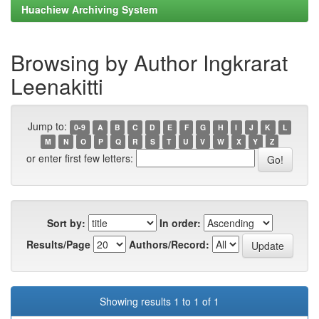
Huachiew Archiving System
Browsing by Author Ingkrarat
Leenakitti
Jump to:
0-9
A
B
C
D
E
F
G
H
I
J
K
L
M
N
O
P
Q
R
S
T
U
V
W
X
Y
Z
or enter first few letters:
Sort by:
In order:
Results/Page
Authors/Record:
Showing results 1 to 1 of 1