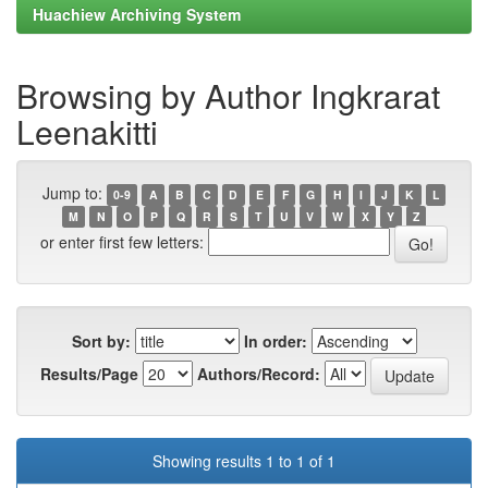
Huachiew Archiving System
Browsing by Author Ingkrarat
Leenakitti
Jump to:
0-9
A
B
C
D
E
F
G
H
I
J
K
L
M
N
O
P
Q
R
S
T
U
V
W
X
Y
Z
or enter first few letters:
Sort by:
In order:
Results/Page
Authors/Record:
Showing results 1 to 1 of 1