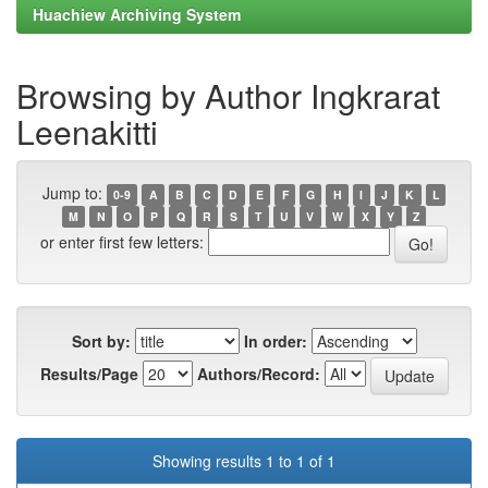
Huachiew Archiving System
Browsing by Author Ingkrarat
Leenakitti
Jump to:
0-9
A
B
C
D
E
F
G
H
I
J
K
L
M
N
O
P
Q
R
S
T
U
V
W
X
Y
Z
or enter first few letters:
Sort by:
In order:
Results/Page
Authors/Record:
Showing results 1 to 1 of 1