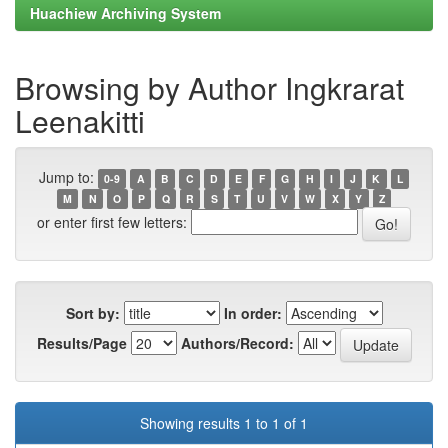
Huachiew Archiving System
Browsing by Author Ingkrarat
Leenakitti
Jump to:
0-9
A
B
C
D
E
F
G
H
I
J
K
L
M
N
O
P
Q
R
S
T
U
V
W
X
Y
Z
or enter first few letters:
Sort by:
In order:
Results/Page
Authors/Record:
Showing results 1 to 1 of 1