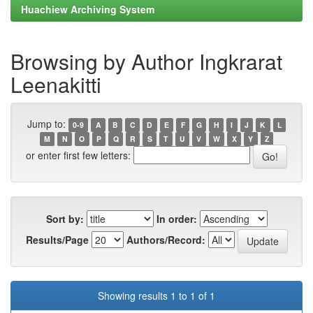
Huachiew Archiving System
Browsing by Author Ingkrarat
Leenakitti
Jump to:
0-9
A
B
C
D
E
F
G
H
I
J
K
L
M
N
O
P
Q
R
S
T
U
V
W
X
Y
Z
or enter first few letters:
Sort by:
In order:
Results/Page
Authors/Record:
Showing results 1 to 1 of 1