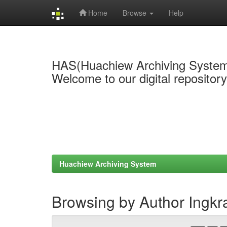
Home
Browse
Help
Skip
navigation
HAS(Huachiew Archiving Syste
Welcome to our digital repositor
Huachiew Archiving System
Browsing by Author Ingkra