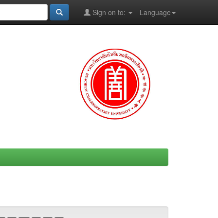
Sign on to:
Language