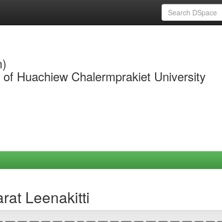
m)
y of Huachiew Chalermprakiet University
rat Leenakitti