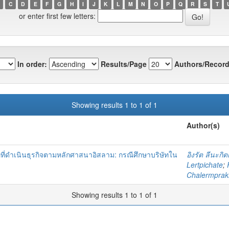
C
D
E
F
G
H
I
J
K
L
M
N
O
P
Q
R
S
T
or enter first few letters:
In order:
Results/Page
Authors/Record
Showing results 1 to 1 of 1
Author(s)
ที่ดำเนินธุรกิจตามหลักศาสนาอิสลาม: กรณีศึกษาบริษัทใน
อิงรัต ลีนะกิต
Lertpichate
;
Chalermprakie
Showing results 1 to 1 of 1