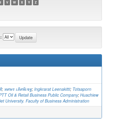
U
V
W
X
Y
Z
:
ติ
;
ทศพร เลิศพิเชฐ
;
Ingkrarat Leenakitti
;
Totsaporn
PTT Oil & Retail Business Public Company
;
Huachiew
t University. Faculty of Business Administration