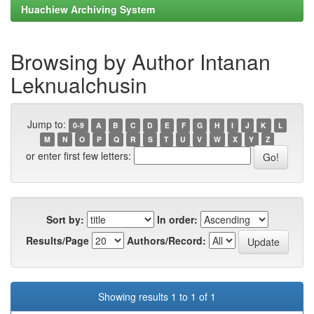
Huachiew Archiving System
Browsing by Author Intanan
Leknualchusin
Jump to:
0-9
A
B
C
D
E
F
G
H
I
J
K
L
M
N
O
P
Q
R
S
T
U
V
W
X
Y
Z
or enter first few letters:
Sort by:
In order:
Results/Page
Authors/Record:
Showing results 1 to 1 of 1