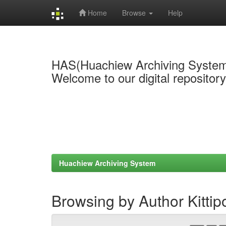
Home
Browse
Help
Skip
navigation
HAS(Huachiew Archiving Syste
Welcome to our digital repositor
Huachiew Archiving System
Browsing by Author Kitt