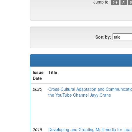
Jump to:
0-9
A
B
Sort by:
Issue
Title
Date
2025
Cross-Cultural Adaptation and Communicatio
the YouTube Channel Jayy Crane
2018
Developing and Creating Multimedia for Learn