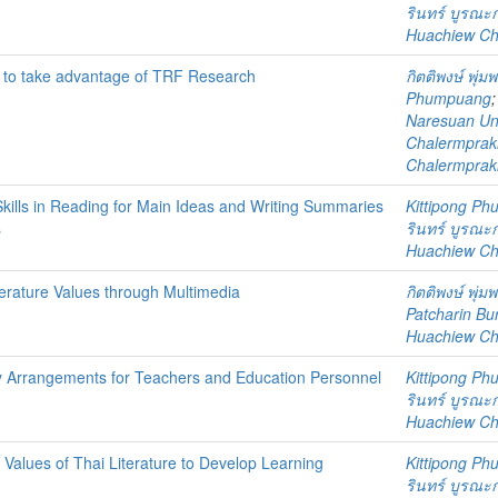
รินทร์ บูรณะ
Huachiew Chal
 to take advantage of TRF Research
กิตติพงษ์ พุ่ม
Phumpuang
Naresuan Uni
Chalermprakie
Chalermprakie
Skills in Reading for Main Ideas and Writing Summaries
Kittipong P
s
รินทร์ บูรณะ
Huachiew Chal
terature Values through Multimedia
กิตติพงษ์ พุ่ม
Patcharin Bu
Huachiew Chal
y Arrangements for Teachers and Education Personnel
Kittipong P
รินทร์ บูรณะ
Huachiew Chal
 Values of Thai Literature to Develop Learning
Kittipong P
รินทร์ บูรณะ