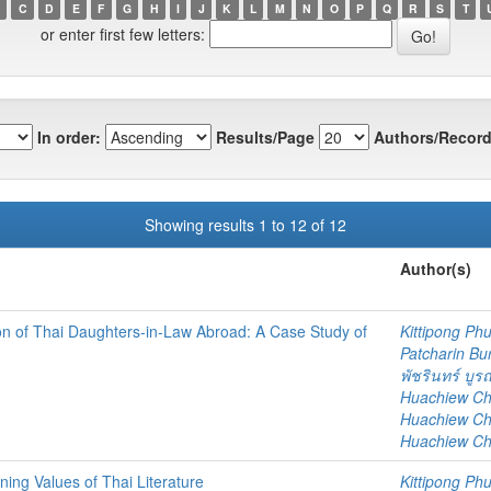
C
D
E
F
G
H
I
J
K
L
M
N
O
P
Q
R
S
T
or enter first few letters:
In order:
Results/Page
Authors/Record
Showing results 1 to 12 of 12
Author(s)
n of Thai Daughters-in-Law Abroad: A Case Study of
Kittipong P
Patcharin Bu
พัชรินทร์ บู
Huachiew Chal
Huachiew Chal
Huachiew Chal
ing Values of Thai Literature
Kittipong P