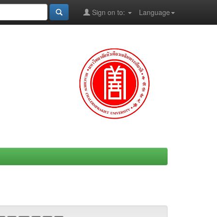
Sign on to:
Language