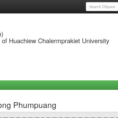
m)
y of Huachiew Chalermprakiet University
ipong Phumpuang