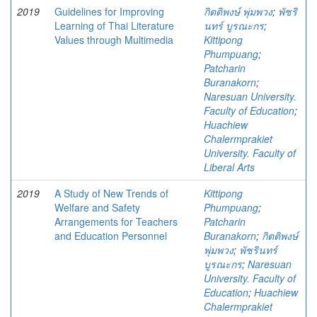
2019
Guidelines for Improving
กิตติพงษ์ พุ่มพวง
;
พัชริ
Learning of Thai Literature
นทร์ บูรณะกร
;
Values through Multimedia
Kittipong
Phumpuang
;
Patcharin
Buranakorn
;
Naresuan University.
Faculty of Education
;
Huachiew
Chalermprakiet
University. Faculty of
Liberal Arts
2019
A Study of New Trends of
Kittipong
Welfare and Safety
Phumpuang
;
Arrangements for Teachers
Patcharin
and Education Personnel
Buranakorn
;
กิตติพงษ์
พุ่มพวง
;
พัชรินทร์
บูรณะกร
;
Naresuan
University. Faculty of
Education
;
Huachiew
Chalermprakiet