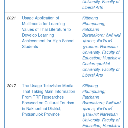
University. Faculty of
Liberal Arts
2021
Usage Application of
Kittipong
Multimedia for Learning
Phumpuang
;
Values of Thai Literature to
Patcharin
Develop Learning
Buranakorn
;
กิตติพงษ์
Achievement for High School
พุ่มพวง
;
พัชรินทร์
Students
บูรณะกร
;
Naresuan
University. Faculty of
Education
;
Huachiew
Chalermprakiet
University. Faculty of
Liberal Arts
2017
The Usage Television Media
Kittipong
That Taking Main Information
Phumpuang
;
From TRF Researches
Patcharin
Focused on Cultural Tourism
Buranakorn
;
กิตติพงษ์
in Nakhonthai District,
พุ่มพวง
;
พัชรินทร์
Phitsanulok Province
บูรณะกร
;
Naresuan
University. Faculty of
Education
;
Huachiew