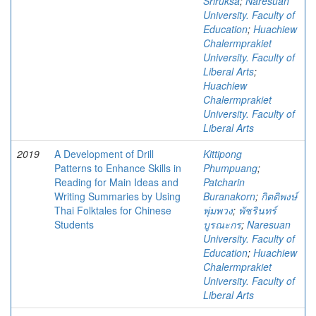
Sriruksa
;
Naresuan
University. Faculty of
Education
;
Huachiew
Chalermprakiet
University. Faculty of
Liberal Arts
;
Huachiew
Chalermprakiet
University. Faculty of
Liberal Arts
2019
A Development of Drill
Kittipong
Patterns to Enhance Skills in
Phumpuang
;
Reading for Main Ideas and
Patcharin
Writing Summaries by Using
Buranakorn
;
กิตติพงษ์
Thai Folktales for Chinese
พุ่มพวง
;
พัชรินทร์
Students
บูรณะกร
;
Naresuan
University. Faculty of
Education
;
Huachiew
Chalermprakiet
University. Faculty of
Liberal Arts