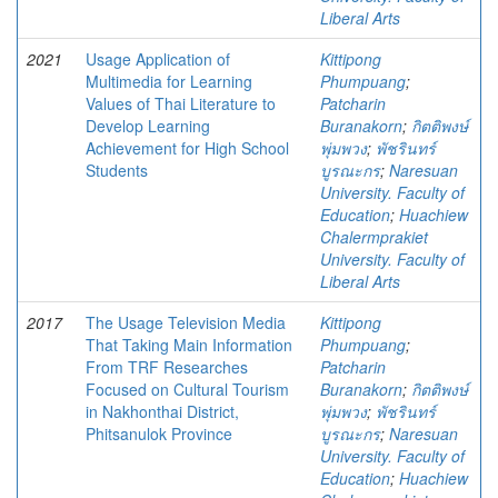
Liberal Arts
2021
Usage Application of
Kittipong
Multimedia for Learning
Phumpuang
;
Values of Thai Literature to
Patcharin
Develop Learning
Buranakorn
;
กิตติพงษ์
Achievement for High School
พุ่มพวง
;
พัชรินทร์
Students
บูรณะกร
;
Naresuan
University. Faculty of
Education
;
Huachiew
Chalermprakiet
University. Faculty of
Liberal Arts
2017
The Usage Television Media
Kittipong
That Taking Main Information
Phumpuang
;
From TRF Researches
Patcharin
Focused on Cultural Tourism
Buranakorn
;
กิตติพงษ์
in Nakhonthai District,
พุ่มพวง
;
พัชรินทร์
Phitsanulok Province
บูรณะกร
;
Naresuan
University. Faculty of
Education
;
Huachiew