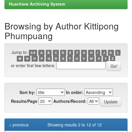
Huachiew Archiving System
Browsing by Author Kittipong
Phumpuang
Jump to:
0-9
A
B
C
D
E
F
G
H
I
J
K
L
M
N
O
P
Q
R
S
T
U
V
W
X
Y
Z
or enter first few letters:
Sort by:
In order:
Results/Page
Authors/Record:
< previous
Showing results 2 to 12 of 12