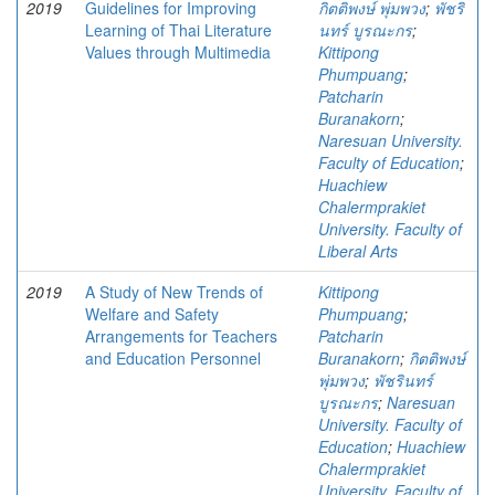
2019
Guidelines for Improving
กิตติพงษ์ พุ่มพวง
;
พัชริ
Learning of Thai Literature
นทร์ บูรณะกร
;
Values through Multimedia
Kittipong
Phumpuang
;
Patcharin
Buranakorn
;
Naresuan University.
Faculty of Education
;
Huachiew
Chalermprakiet
University. Faculty of
Liberal Arts
2019
A Study of New Trends of
Kittipong
Welfare and Safety
Phumpuang
;
Arrangements for Teachers
Patcharin
and Education Personnel
Buranakorn
;
กิตติพงษ์
พุ่มพวง
;
พัชรินทร์
บูรณะกร
;
Naresuan
University. Faculty of
Education
;
Huachiew
Chalermprakiet
University. Faculty of