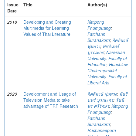
Issue
Title
Author(s)
Date
2018
Developing and Creating
Kittipong
Multimedia for Learning
Phumpuang
;
Values of Thai Literature
Patcharin
Buranakorn
;
กิตติพงษ์
พุ่มพวง
;
พัชรินทร์
บูรณะกร
;
Naresuan
University. Faculty of
Education
;
Huachiew
Chalermprakiet
University. Faculty of
Liberal Arts
2020
Development and Usage of
กิตติพงษ์ พุ่มพวง
;
พัชริ
Television Media to take
นทร์ บูรณะกร
;
รัชนี
advantage of TRF Research
พร ศรีรักษา
;
Kittipong
Phumpuang
;
Patcharin
Buranakorn
;
Ruchaneeporn