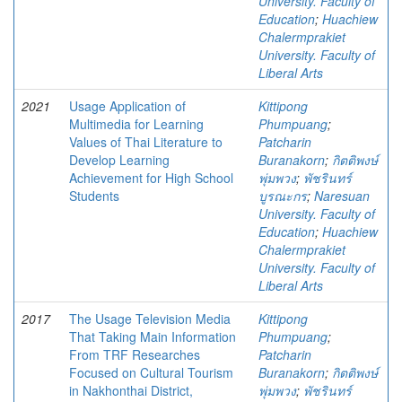
University. Faculty of
Education
;
Huachiew
Chalermprakiet
University. Faculty of
Liberal Arts
2021
Usage Application of
Kittipong
Multimedia for Learning
Phumpuang
;
Values of Thai Literature to
Patcharin
Develop Learning
Buranakorn
;
กิตติพงษ์
Achievement for High School
พุ่มพวง
;
พัชรินทร์
Students
บูรณะกร
;
Naresuan
University. Faculty of
Education
;
Huachiew
Chalermprakiet
University. Faculty of
Liberal Arts
2017
The Usage Television Media
Kittipong
That Taking Main Information
Phumpuang
;
From TRF Researches
Patcharin
Focused on Cultural Tourism
Buranakorn
;
กิตติพงษ์
in Nakhonthai District,
พุ่มพวง
;
พัชรินทร์