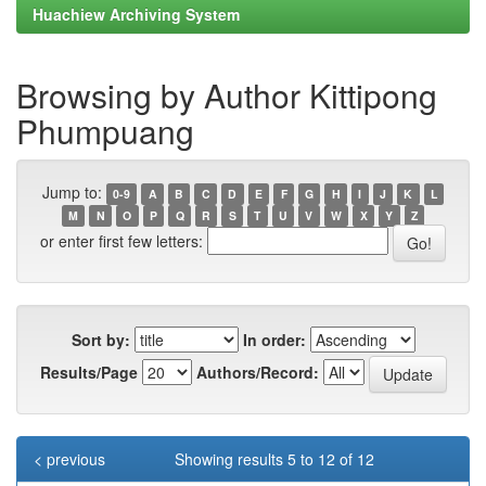
Huachiew Archiving System
Browsing by Author Kittipong
Phumpuang
Jump to:
0-9
A
B
C
D
E
F
G
H
I
J
K
L
M
N
O
P
Q
R
S
T
U
V
W
X
Y
Z
or enter first few letters:
Sort by:
In order:
Results/Page
Authors/Record:
< previous
Showing results 5 to 12 of 12