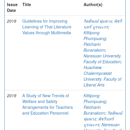
Issue
Title
Author(s)
Date
2019
Guidelines for Improving
กิตติพงษ์ พุ่มพวง
;
พัชริ
Learning of Thai Literature
นทร์ บูรณะกร
;
Values through Multimedia
Kittipong
Phumpuang
;
Patcharin
Buranakorn
;
Naresuan University.
Faculty of Education
;
Huachiew
Chalermprakiet
University. Faculty of
Liberal Arts
2019
A Study of New Trends of
Kittipong
Welfare and Safety
Phumpuang
;
Arrangements for Teachers
Patcharin
and Education Personnel
Buranakorn
;
กิตติพงษ์
พุ่มพวง
;
พัชรินทร์
บูรณะกร
;
Naresuan