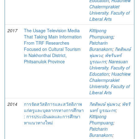
Education
;
Huachiew
Chalermprakiet
University. Faculty of
Liberal Arts
2017
The Usage Television Media
Kittipong
That Taking Main Information
Phumpuang
;
From TRF Researches
Patcharin
Focused on Cultural Tourism
Buranakorn
;
กิตติพงษ์
in Nakhonthai District,
พุ่มพวง
;
พัชรินทร์
Phitsanulok Province
บูรณะกร
;
Naresuan
University. Faculty of
Education
;
Huachiew
Chalermprakiet
University. Faculty of
Liberal Arts
2014
การจัดสวัสดิการและสวัสดิภาพ
กิตติพงษ์ พุ่มพวง
;
พัชริ
แก่ครูและบุคลากรทางการศึกษา
นทร์ บูรณะกร
;
: การประเมินผลและการศึกษา
Kittipong
หาแนวทางใหม่
Phumpuang
;
Patcharin
Buranakorn
;