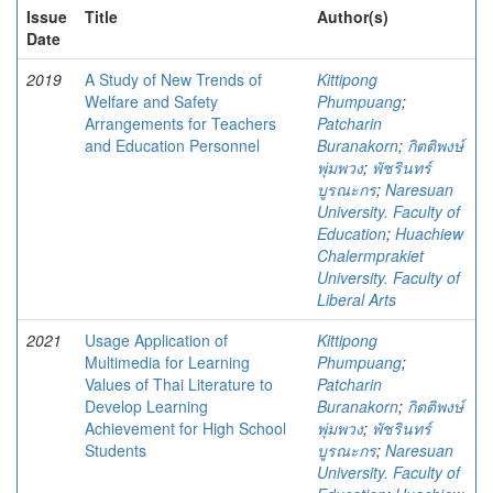
Issue
Title
Author(s)
Date
2019
A Study of New Trends of
Kittipong
Welfare and Safety
Phumpuang
;
Arrangements for Teachers
Patcharin
and Education Personnel
Buranakorn
;
กิตติพงษ์
พุ่มพวง
;
พัชรินทร์
บูรณะกร
;
Naresuan
University. Faculty of
Education
;
Huachiew
Chalermprakiet
University. Faculty of
Liberal Arts
2021
Usage Application of
Kittipong
Multimedia for Learning
Phumpuang
;
Values of Thai Literature to
Patcharin
Develop Learning
Buranakorn
;
กิตติพงษ์
Achievement for High School
พุ่มพวง
;
พัชรินทร์
Students
บูรณะกร
;
Naresuan
University. Faculty of