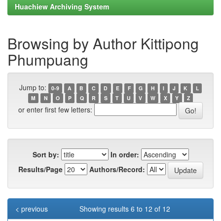
Huachiew Archiving System
Browsing by Author Kittipong
Phumpuang
Jump to:
0-9
A
B
C
D
E
F
G
H
I
J
K
L
M
N
O
P
Q
R
S
T
U
V
W
X
Y
Z
or enter first few letters:
Sort by:
In order:
Results/Page
Authors/Record:
< previous
Showing results 6 to 12 of 12