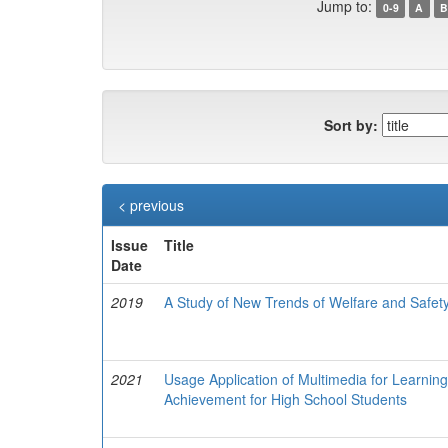
Jump to:
0-9
A
B
Sort by:
< previous
Issue
Title
Date
2019
A Study of New Trends of Welfare and Safet
2021
Usage Application of Multimedia for Learning
Achievement for High School Students