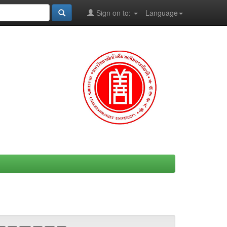
Sign on to:
Language