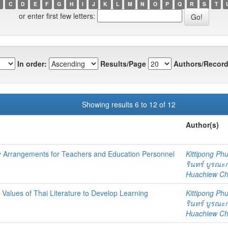
C
D
E
F
G
H
I
J
K
L
M
N
O
P
Q
R
S
T
or enter first few letters:
In order:
Results/Page
Authors/Record
Showing results 6 to 12 of 12
Author(s)
y Arrangements for Teachers and Education Personnel
Kittipong P
รินทร์ บูรณะ
Huachiew Chal
 Values of Thai Literature to Develop Learning
Kittipong P
รินทร์ บูรณะ
Huachiew Chal