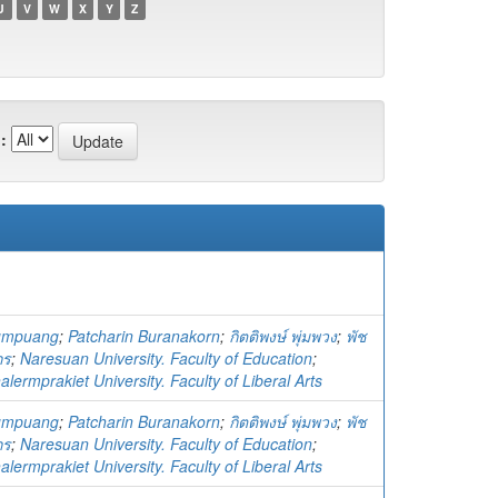
U
V
W
X
Y
Z
:
humpuang
;
Patcharin Buranakorn
;
กิตติพงษ์ พุ่มพวง
;
พัช
กร
;
Naresuan University. Faculty of Education
;
ermprakiet University. Faculty of Liberal Arts
humpuang
;
Patcharin Buranakorn
;
กิตติพงษ์ พุ่มพวง
;
พัช
กร
;
Naresuan University. Faculty of Education
;
ermprakiet University. Faculty of Liberal Arts