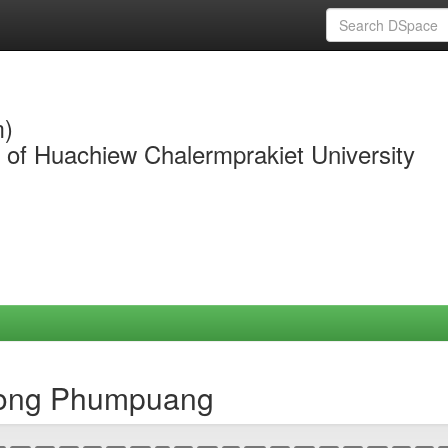
m)
y of Huachiew Chalermprakiet University
ipong Phumpuang