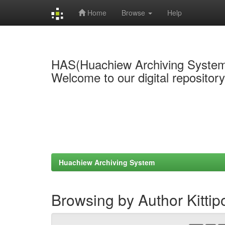
Home
Browse
Help
Skip
navigation
HAS(Huachiew Archiving Syste
Welcome to our digital repositor
Huachiew Archiving System
Browsing by Author Kitt