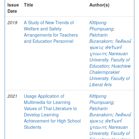
Issue
Title
Author(s)
Date
2019
A Study of New Trends of
Kittipong
Welfare and Safety
Phumpuang
;
Arrangements for Teachers
Patcharin
and Education Personnel
Buranakorn
;
กิตติพงษ์
พุ่มพวง
;
พัชรินทร์
บูรณะกร
;
Naresuan
University. Faculty of
Education
;
Huachiew
Chalermprakiet
University. Faculty of
Liberal Arts
2021
Usage Application of
Kittipong
Multimedia for Learning
Phumpuang
;
Values of Thai Literature to
Patcharin
Develop Learning
Buranakorn
;
กิตติพงษ์
Achievement for High School
พุ่มพวง
;
พัชรินทร์
Students
บูรณะกร
;
Naresuan
University. Faculty of