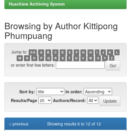
Huachiew Archiving System
Browsing by Author Kittipong
Phumpuang
Jump to:
0-9
A
B
C
D
E
F
G
H
I
J
K
L
M
N
O
P
Q
R
S
T
U
V
W
X
Y
Z
or enter first few letters:
Sort by:
In order:
Results/Page
Authors/Record:
< previous
Showing results 6 to 12 of 12