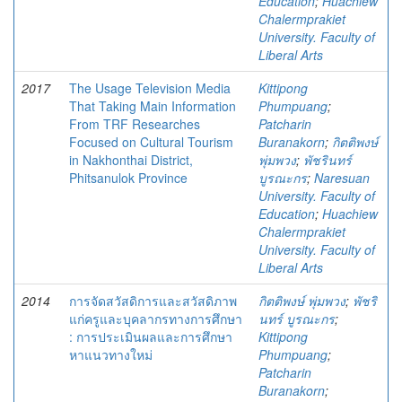
Education
;
Huachiew
Chalermprakiet
University. Faculty of
Liberal Arts
2017
The Usage Television Media
Kittipong
That Taking Main Information
Phumpuang
;
From TRF Researches
Patcharin
Focused on Cultural Tourism
Buranakorn
;
กิตติพงษ์
in Nakhonthai District,
พุ่มพวง
;
พัชรินทร์
Phitsanulok Province
บูรณะกร
;
Naresuan
University. Faculty of
Education
;
Huachiew
Chalermprakiet
University. Faculty of
Liberal Arts
2014
การจัดสวัสดิการและสวัสดิภาพ
กิตติพงษ์ พุ่มพวง
;
พัชริ
แก่ครูและบุคลากรทางการศึกษา
นทร์ บูรณะกร
;
: การประเมินผลและการศึกษา
Kittipong
หาแนวทางใหม่
Phumpuang
;
Patcharin
Buranakorn
;