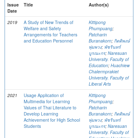
Issue
Title
Author(s)
Date
2019
A Study of New Trends of
Kittipong
Welfare and Safety
Phumpuang
;
Arrangements for Teachers
Patcharin
and Education Personnel
Buranakorn
;
กิตติพงษ์
พุ่มพวง
;
พัชรินทร์
บูรณะกร
;
Naresuan
University. Faculty of
Education
;
Huachiew
Chalermprakiet
University. Faculty of
Liberal Arts
2021
Usage Application of
Kittipong
Multimedia for Learning
Phumpuang
;
Values of Thai Literature to
Patcharin
Develop Learning
Buranakorn
;
กิตติพงษ์
Achievement for High School
พุ่มพวง
;
พัชรินทร์
Students
บูรณะกร
;
Naresuan
University. Faculty of