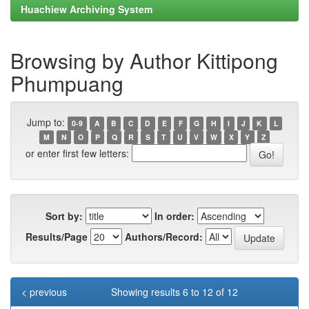
Huachiew Archiving System
Browsing by Author Kittipong
Phumpuang
Jump to:
0-9
A
B
C
D
E
F
G
H
I
J
K
L
M
N
O
P
Q
R
S
T
U
V
W
X
Y
Z
or enter first few letters:
Sort by:
In order:
Results/Page
Authors/Record:
< previous
Showing results 6 to 12 of 12