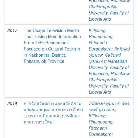
Education
;
Huachiew
Chalermprakiet
University. Faculty of
Liberal Arts
2017
The Usage Television Media
Kittipong
That Taking Main Information
Phumpuang
;
From TRF Researches
Patcharin
Focused on Cultural Tourism
Buranakorn
;
กิตติพงษ์
in Nakhonthai District,
พุ่มพวง
;
พัชรินทร์
Phitsanulok Province
บูรณะกร
;
Naresuan
University. Faculty of
Education
;
Huachiew
Chalermprakiet
University. Faculty of
Liberal Arts
2014
การจัดสวัสดิการและสวัสดิภาพ
กิตติพงษ์ พุ่มพวง
;
พัชริ
แก่ครูและบุคลากรทางการศึกษา
นทร์ บูรณะกร
;
: การประเมินผลและการศึกษา
Kittipong
หาแนวทางใหม่
Phumpuang
;
Patcharin
Buranakorn
;