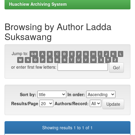
Huachiew Archiving System
Browsing by Author Ladda
Suksawang
Jump to:
0-9
A
B
C
D
E
F
G
H
I
J
K
L
M
N
O
P
Q
R
S
T
U
V
W
X
Y
Z
or enter first few letters:
Sort by:
In order:
Results/Page
Authors/Record:
Showing results 1 to 1 of 1