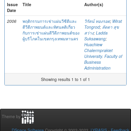
Issue
Title
Author(s)
Date
2006
พฤติกรรมการเช่าแผ่นวีซีดีและ
วิรัตน์ ทองรอด
;
Wirat
ดีวีดีภาพยนต์และทัศนคติเกี่ยว
Tongrod
;
ลัดดา สุข
กับการเช่าแผ่นดีวีดีภาพยนต์ของ
สว่าง
;
Ladda
ผู้บริโภคในเขตกรุงเทพมหานคร
Suksawang
;
Huachiew
Chalermprakiet
University. Faculty of
Business
Administration
Showing results 1 to 1 of 1
Theme by
DSpace Software
Copyright © 2002-2022
LYRASIS
-
Feedback