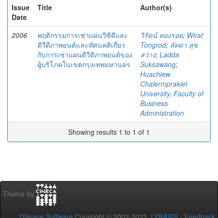
Issue
Title
Author(s)
Date
2006
พฤติกรรมการเช่าแผ่นวีซีดีและ
วิรัตน์ ทองรอด
;
Wirat
ดีวีดีภาพยนต์และทัศนคติเกี่ยว
Tongrod
;
ลัดดา สุข
กับการเช่าแผ่นดีวีดีภาพยนต์ของ
สว่าง
;
Ladda
ผู้บริโภคในเขตกรุงเทพมหานคร
Suksawang
;
Huachiew
Chalermprakiet
University. Faculty of
Business
Administration
Showing results 1 to 1 of 1
Theme by
DSpace Software
Copyright © 2002-2022
LYRASIS
-
Feedback