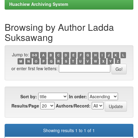
Huachiew Archiving System
Browsing by Author Ladda
Suksawang
Jump to:
0-9
A
B
C
D
E
F
G
H
I
J
K
L
M
N
O
P
Q
R
S
T
U
V
W
X
Y
Z
or enter first few letters:
Sort by:
In order:
Results/Page
Authors/Record:
Showing results 1 to 1 of 1