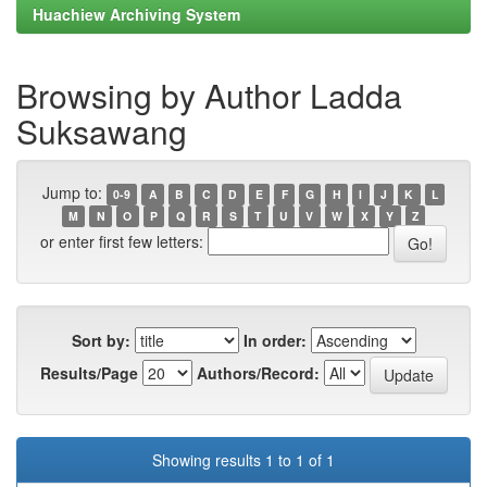
Huachiew Archiving System
Browsing by Author Ladda
Suksawang
Jump to:
0-9
A
B
C
D
E
F
G
H
I
J
K
L
M
N
O
P
Q
R
S
T
U
V
W
X
Y
Z
or enter first few letters:
Sort by:
In order:
Results/Page
Authors/Record:
Showing results 1 to 1 of 1