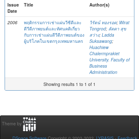
Issue
Title
Author(s)
Date
2006
พฤติกรรมการเช่าแผ่นวีซีดีและ
วิรัตน์ ทองรอด
;
Wirat
ดีวีดีภาพยนต์และทัศนคติเกี่ยว
Tongrod
;
ลัดดา สุข
กับการเช่าแผ่นดีวีดีภาพยนต์ของ
สว่าง
;
Ladda
ผู้บริโภคในเขตกรุงเทพมหานคร
Suksawang
;
Huachiew
Chalermprakiet
University. Faculty of
Business
Administration
Showing results 1 to 1 of 1
Theme by
DSpace Software
Copyright © 2002-2022
LYRASIS
-
Feedback