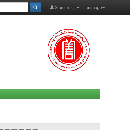
Sign on to:
Language