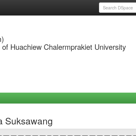
m)
y of Huachiew Chalermprakiet University
da Suksawang