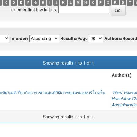
C
D
E
F
G
H
I
J
K
L
M
N
O
P
Q
R
S
T
or enter first few letters:
In order:
Results/Page
Authors/Record
Showing results 1 to 1 of 1
Author(s)
ทัศนคติเกี่ยวกับการเช่าแผ่นดีวีดีภาพยนต์ของผู้บริโภคใน
วิรัตน์ ทองรอ
Huachiew Cha
Administrati
Showing results 1 to 1 of 1