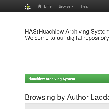
Home
Browse
Help
Skip
navigation
HAS(Huachiew Archiving Syste
Welcome to our digital repositor
Huachiew Archiving System
Browsing by Author Lad