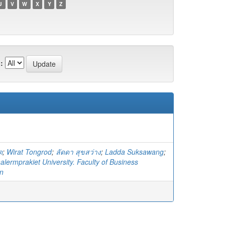
U
V
W
X
Y
Z
:
ด
;
Wirat Tongrod
;
ลัดดา สุขสว่าง
;
Ladda Suksawang
;
lermprakiet University. Faculty of Business
on