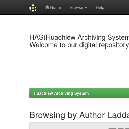
Home
Browse
Help
Skip
navigation
HAS(Huachiew Archiving Syste
Welcome to our digital repositor
Huachiew Archiving System
Browsing by Author Lad