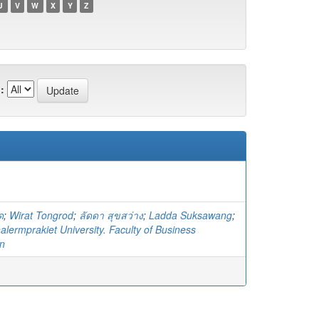
U
V
W
X
Y
Z
:
ด
;
Wirat Tongrod
;
ลัดดา สุขสว่าง
;
Ladda Suksawang
;
lermprakiet University. Faculty of Business
on