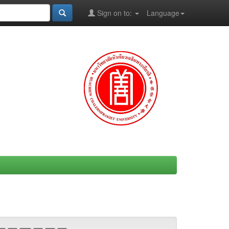
Sign on to:
Language