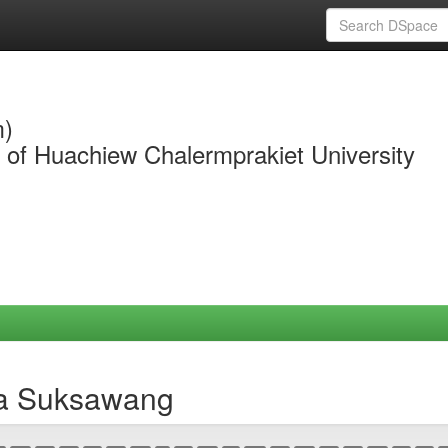
m)
y of Huachiew Chalermprakiet University
da Suksawang