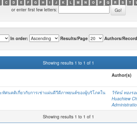
C
D
E
F
G
H
I
J
K
L
M
N
O
P
Q
R
S
T
or enter first few letters:
In order:
Results/Page
Authors/Record
Showing results 1 to 1 of 1
Author(s)
ทัศนคติเกี่ยวกับการเช่าแผ่นดีวีดีภาพยนต์ของผู้บริโภคใน
วิรัตน์ ทองรอ
Huachiew Cha
Administrati
Showing results 1 to 1 of 1