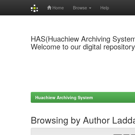
Home
Browse
Help
Skip
navigation
HAS(Huachiew Archiving Syste
Welcome to our digital repositor
Huachiew Archiving System
Browsing by Author Lad