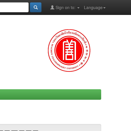
Sign on to:
Language