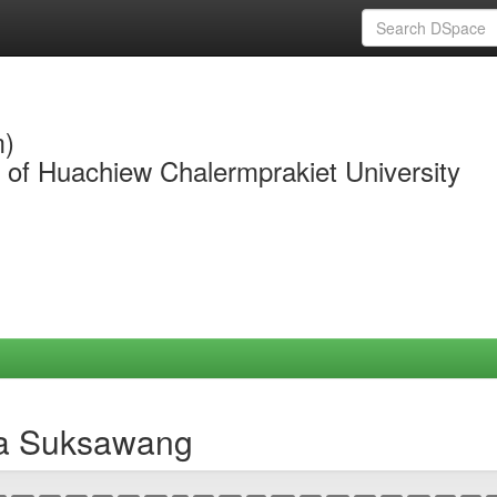
m)
y of Huachiew Chalermprakiet University
da Suksawang