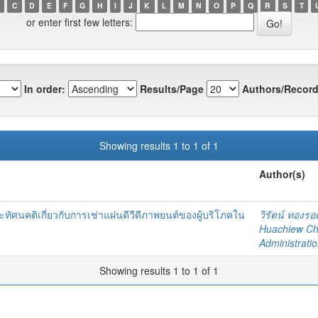
C
D
E
F
G
H
I
J
K
L
M
N
O
P
Q
R
S
T
or enter first few letters:
In order:
Results/Page
Authors/Record
Showing results 1 to 1 of 1
Author(s)
ทัศนคติเกี่ยวกับการเช่าแผ่นดีวีดีภาพยนต์ของผู้บริโภคใน
วิรัตน์ ทองรอ
Huachiew Cha
Administrati
Showing results 1 to 1 of 1