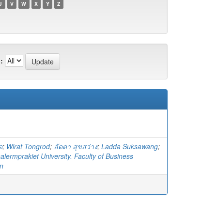
U
V
W
X
Y
Z
:
ด
;
Wirat Tongrod
;
ลัดดา สุขสว่าง
;
Ladda Suksawang
;
lermprakiet University. Faculty of Business
on