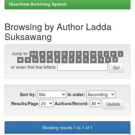
Huachiew Archiving System
Browsing by Author Ladda
Suksawang
Jump to:
0-9
A
B
C
D
E
F
G
H
I
J
K
L
M
N
O
P
Q
R
S
T
U
V
W
X
Y
Z
or enter first few letters:
Sort by:
In order:
Results/Page
Authors/Record:
Showing results 1 to 1 of 1