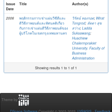
Issue
Title
Author(s)
Date
2006
พฤติกรรมการเช่าแผ่นวีซีดีและ
วิรัตน์ ทองรอด
;
Wirat
ดีวีดีภาพยนต์และทัศนคติเกี่ยว
Tongrod
;
ลัดดา สุข
กับการเช่าแผ่นดีวีดีภาพยนต์ของ
สว่าง
;
Ladda
ผู้บริโภคในเขตกรุงเทพมหานคร
Suksawang
;
Huachiew
Chalermprakiet
University. Faculty of
Business
Administration
Showing results 1 to 1 of 1
Theme by
DSpace Software
Copyright © 2002-2022
LYRASIS
-
Feedback