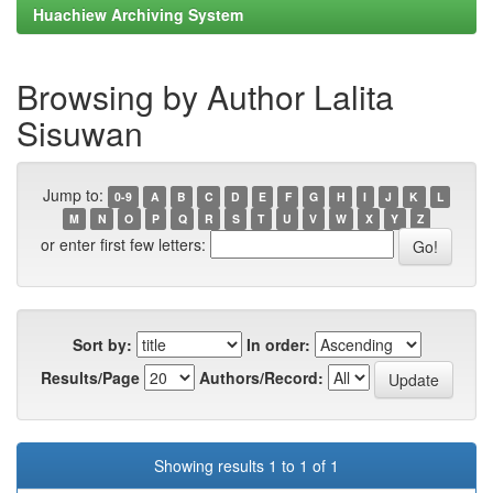
Huachiew Archiving System
Browsing by Author Lalita
Sisuwan
Jump to:
0-9
A
B
C
D
E
F
G
H
I
J
K
L
M
N
O
P
Q
R
S
T
U
V
W
X
Y
Z
or enter first few letters:
Sort by:
In order:
Results/Page
Authors/Record:
Showing results 1 to 1 of 1